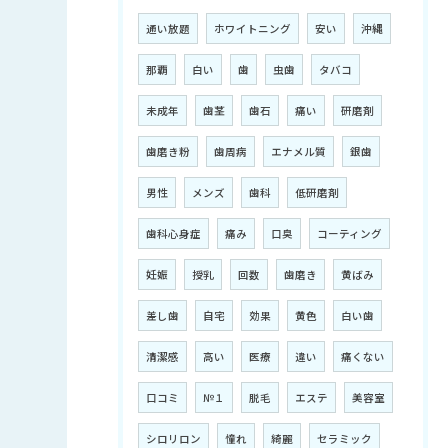
通い放題
ホワイトニング
安い
沖縄
那覇
白い
歯
虫歯
タバコ
未成年
歯茎
歯石
痛い
研磨剤
歯磨き粉
歯周病
エナメル質
銀歯
男性
メンズ
歯科
低研磨剤
歯科心身症
痛み
口臭
コーティング
妊娠
授乳
回数
歯磨き
黄ばみ
差し歯
自宅
効果
黄色
白い歯
清潔感
高い
医療
違い
痛くない
口コミ
№１
脱毛
エステ
美容室
シロリロン
憧れ
綺麗
セラミック