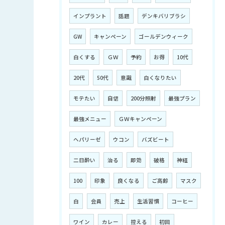
インプラント
話題
デンキバリブラシ
GW
キャンペーン
ゴールデンウィーク
白くする
ＧＷ
予約
お得
10代
20代
50代
意識
白くなりたい
モテたい
自信
200分照射
最強プラン
最強メニュー
ＧＷキャンペーン
ヘパリーゼ
ウコン
バズビート
二日酔い
治る
即効
破格
神経
100
印象
良くなる
ご高齢
マスク
白
会員
売上
生活習慣
コーヒー
ワイン
カレー
控える
初回