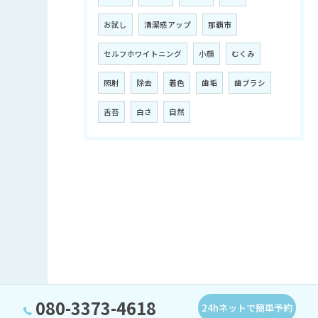
お試し
清潔感アップ
那覇市
セルフホワイトニング
小顔
むくみ
照射
除去
着色
歯垢
歯ブラシ
舌苔
白さ
自然
080-3373-4618
24hネットで簡単予約