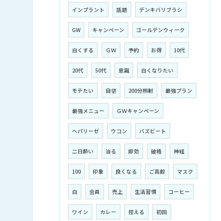
インプラント
話題
デンキバリブラシ
GW
キャンペーン
ゴールデンウィーク
白くする
ＧＷ
予約
お得
10代
20代
50代
意識
白くなりたい
モテたい
自信
200分照射
最強プラン
最強メニュー
ＧＷキャンペーン
ヘパリーゼ
ウコン
バズビート
二日酔い
治る
即効
破格
神経
100
印象
良くなる
ご高齢
マスク
白
会員
売上
生活習慣
コーヒー
ワイン
カレー
控える
初回