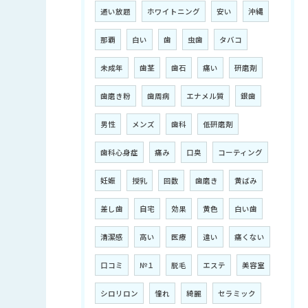
通い放題
ホワイトニング
安い
沖縄
那覇
白い
歯
虫歯
タバコ
未成年
歯茎
歯石
痛い
研磨剤
歯磨き粉
歯周病
エナメル質
銀歯
男性
メンズ
歯科
低研磨剤
歯科心身症
痛み
口臭
コーティング
妊娠
授乳
回数
歯磨き
黄ばみ
差し歯
自宅
効果
黄色
白い歯
清潔感
高い
医療
違い
痛くない
口コミ
№１
脱毛
エステ
美容室
シロリロン
憧れ
綺麗
セラミック