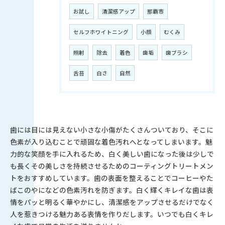
お試し
清潔感アップ
那覇市
セルフホワイトニング
小顔
むくみ
照射
除去
着色
歯垢
歯ブラシ
舌苔
白さ
自然
歯には目には見えない小さな小傷がたくさんついており、そこに
色素が入り込むことで頑固な着色汚れへとなってしまいます。魅
力的な笑顔を手に入れるため、白く美しい歯になった後は少しで
も長くその美しさを持続させるためのコーティングトリートメン
トをおすすめしています。歯の表面を整えることでコーヒーやた
ばこのやになどの色素汚れを防ぎます。白く輝くキレイな歯は表
情をパッと明るく華やかにし、清潔感をアップさせるだけでなく
人を惹きつける魅力ある表情を作りだします。いつでも白くキレ