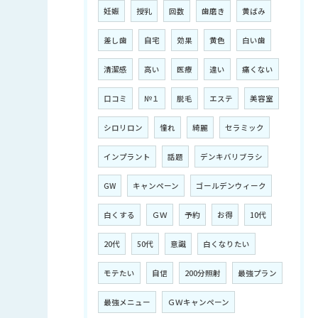
妊娠
授乳
回数
歯磨き
黄ばみ
差し歯
自宅
効果
黄色
白い歯
清潔感
高い
医療
違い
痛くない
口コミ
№１
脱毛
エステ
美容室
シロリロン
憧れ
綺麗
セラミック
インプラント
話題
デンキバリブラシ
GW
キャンペーン
ゴールデンウィーク
白くする
ＧＷ
予約
お得
10代
20代
50代
意識
白くなりたい
モテたい
自信
200分照射
最強プラン
最強メニュー
ＧＷキャンペーン