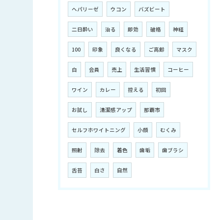
ヘパリーゼ
ウコン
バズビート
二日酔い
治る
即効
破格
神経
100
印象
良くなる
ご高齢
マスク
白
会員
売上
生活習慣
コーヒー
ワイン
カレー
控える
初回
お試し
清潔感アップ
那覇市
セルフホワイトニング
小顔
むくみ
照射
除去
着色
歯垢
歯ブラシ
舌苔
白さ
自然