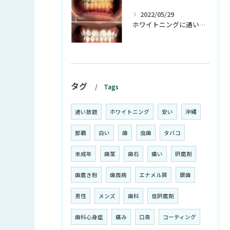
2022/05/29
ホワイトニングに通い初めて、生活習慣までも変わる？！
タグ
Tags
通い放題
ホワイトニング
安い
沖縄
那覇
白い
歯
虫歯
タバコ
未成年
歯茎
歯石
痛い
研磨剤
歯磨き粉
歯周病
エナメル質
銀歯
男性
メンズ
歯科
低研磨剤
歯科心身症
痛み
口臭
コーティング