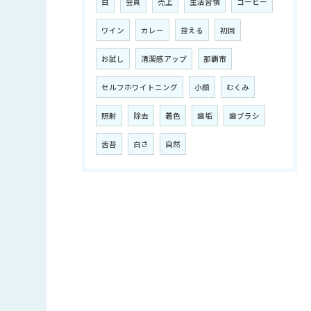
白
会員
売上
生活習慣
コーヒー
ワイン
カレー
控える
初回
お試し
清潔感アップ
那覇市
セルフホワイトニング
小顔
むくみ
照射
除去
着色
歯垢
歯ブラシ
舌苔
白さ
自然