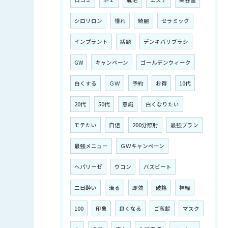
シロリロン
憧れ
綺麗
セラミック
インプラント
話題
デンキバリブラシ
GW
キャンペーン
ゴールデンウィーク
白くする
ＧＷ
予約
お得
10代
20代
50代
意識
白くなりたい
モテたい
自信
200分照射
最強プラン
最強メニュー
ＧＷキャンペーン
ヘパリーゼ
ウコン
バズビート
二日酔い
治る
即効
破格
神経
100
印象
良くなる
ご高齢
マスク