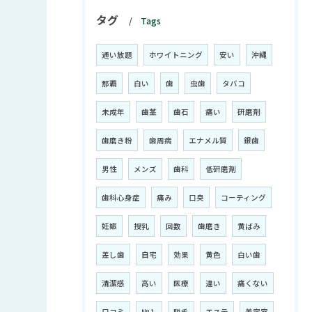
タグ
Tags
通い放題
ホワイトニング
安い
沖縄
那覇
白い
歯
虫歯
タバコ
未成年
歯茎
歯石
痛い
研磨剤
歯磨き粉
歯周病
エナメル質
銀歯
男性
メンズ
歯科
低研磨剤
歯科心身症
痛み
口臭
コーティング
妊娠
授乳
回数
歯磨き
黄ばみ
差し歯
自宅
効果
黄色
白い歯
清潔感
高い
医療
違い
痛くない
口コミ
№１
脱毛
エステ
美容室