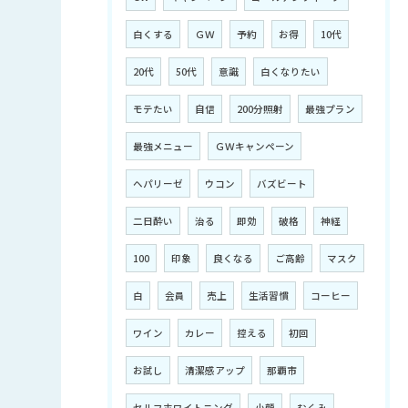
白くする
ＧＷ
予約
お得
10代
20代
50代
意識
白くなりたい
モテたい
自信
200分照射
最強プラン
最強メニュー
ＧＷキャンペーン
ヘパリーゼ
ウコン
バズビート
二日酔い
治る
即効
破格
神経
100
印象
良くなる
ご高齢
マスク
白
会員
売上
生活習慣
コーヒー
ワイン
カレー
控える
初回
お試し
清潔感アップ
那覇市
セルフホワイトニング
小顔
むくみ