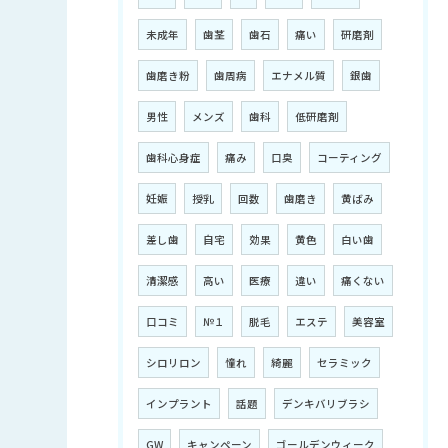
未成年
歯茎
歯石
痛い
研磨剤
歯磨き粉
歯周病
エナメル質
銀歯
男性
メンズ
歯科
低研磨剤
歯科心身症
痛み
口臭
コーティング
妊娠
授乳
回数
歯磨き
黄ばみ
差し歯
自宅
効果
黄色
白い歯
清潔感
高い
医療
違い
痛くない
口コミ
№１
脱毛
エステ
美容室
シロリロン
憧れ
綺麗
セラミック
インプラント
話題
デンキバリブラシ
GW
キャンペーン
ゴールデンウィーク