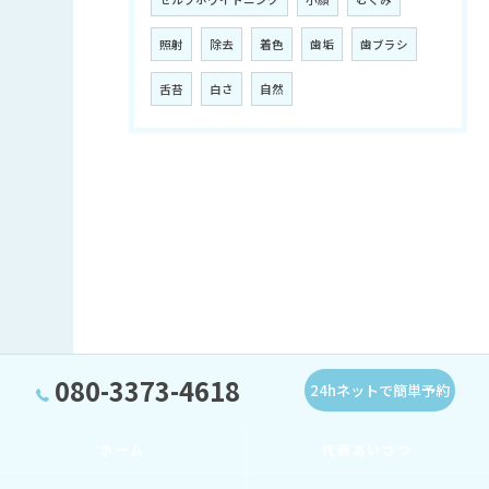
照射
除去
着色
歯垢
歯ブラシ
舌苔
白さ
自然
080-3373-4618
24hネットで簡単予約
ホーム
代表あいさつ