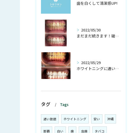
歯を白くして清潔感UP!
2022/05/30
まだまだ続きます！破格の初回980円！
2022/05/29
ホワイトニングに通い初めて、生活習慣までも変わる？！
タグ
Tags
通い放題
ホワイトニング
安い
沖縄
那覇
白い
歯
虫歯
タバコ